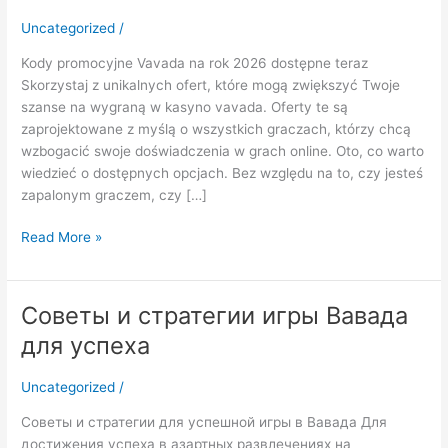
na
Uncategorized
/
2026
roku
Kody promocyjne Vavada na rok 2026 dostępne teraz
Skorzystaj z unikalnych ofert, które mogą zwiększyć Twoje
szanse na wygraną w kasyno vavada. Oferty te są
zaprojektowane z myślą o wszystkich graczach, którzy chcą
wzbogacić swoje doświadczenia w grach online. Oto, co warto
wiedzieć o dostępnych opcjach. Bez względu na to, czy jesteś
zapalonym graczem, czy […]
Read More »
Советы и стратегии игры Вавада
Советы
и
для успеха
стратегии
игры
Uncategorized
/
Вавада
для
Советы и стратегии для успешной игры в Вавада Для
успеха
достижения успеха в азартных развлечениях на