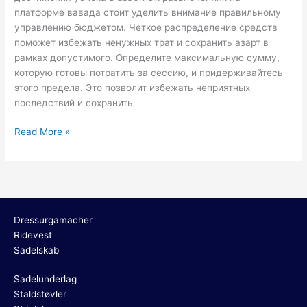
платформе вавада стоит уделить внимание правильному
управлению бюджетом. Четкое распределение средств
поможет избежать ненужных трат и сохранить азарт в
рамках допустимого. Определите максимальную сумму,
которую готовы потратить за сессию, и придерживайтесь
этого предела. Это позволит избежать неприятных
последствий и сохранить
Read More »
Dressurgamacher
Ridevest
Sadelskab
Sadelunderlag
Staldstøvler