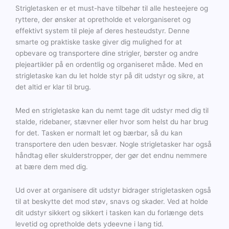
Strigletasken er et must-have tilbehør til alle hesteejere og
ryttere, der ønsker at opretholde et velorganiseret og
effektivt system til pleje af deres hesteudstyr. Denne
smarte og praktiske taske giver dig mulighed for at
opbevare og transportere dine strigler, børster og andre
plejeartikler på en ordentlig og organiseret måde. Med en
strigletaske kan du let holde styr på dit udstyr og sikre, at
det altid er klar til brug.
Med en strigletaske kan du nemt tage dit udstyr med dig til
stalde, ridebaner, stævner eller hvor som helst du har brug
for det. Tasken er normalt let og bærbar, så du kan
transportere den uden besvær. Nogle strigletasker har også
håndtag eller skulderstropper, der gør det endnu nemmere
at bære dem med dig.
Ud over at organisere dit udstyr bidrager strigletasken også
til at beskytte det mod støv, snavs og skader. Ved at holde
dit udstyr sikkert og sikkert i tasken kan du forlænge dets
levetid og opretholde dets ydeevne i lang tid.