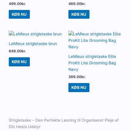
499.00
kr.
469.00
kr.
KØB NU
KØB NU
LeMieux strigletaske brun
649.00
kr.
LeMieux strigletaske Elite
KØB NU
ProKit Lite Grooming Bag
Navy
369.00
kr.
KØB NU
Strigletaske – Den Perfekte Løsning til Organiseret Pleje af
Din Hests Udstyr