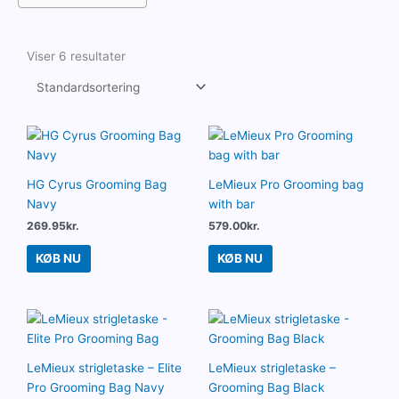
Viser 6 resultater
HG Cyrus Grooming Bag
LeMieux Pro Grooming bag
Navy
with bar
269.95
kr.
579.00
kr.
KØB NU
KØB NU
LeMieux strigletaske – Elite
LeMieux strigletaske –
Pro Grooming Bag Navy
Grooming Bag Black