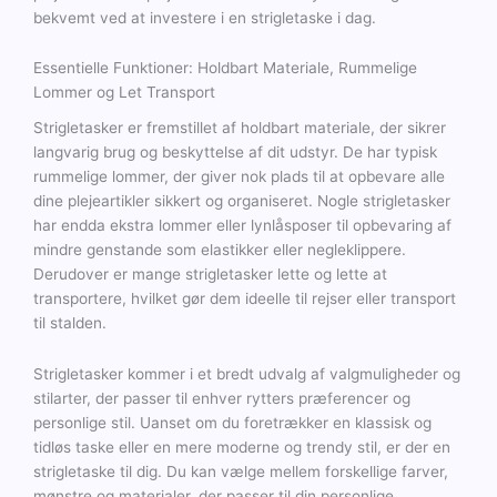
bekvemt ved at investere i en strigletaske i dag.
Essentielle Funktioner: Holdbart Materiale, Rummelige
Lommer og Let Transport
Strigletasker er fremstillet af holdbart materiale, der sikrer
langvarig brug og beskyttelse af dit udstyr. De har typisk
rummelige lommer, der giver nok plads til at opbevare alle
dine plejeartikler sikkert og organiseret. Nogle strigletasker
har endda ekstra lommer eller lynlåsposer til opbevaring af
mindre genstande som elastikker eller negleklippere.
Derudover er mange strigletasker lette og lette at
transportere, hvilket gør dem ideelle til rejser eller transport
til stalden.
Strigletasker kommer i et bredt udvalg af valgmuligheder og
stilarter, der passer til enhver rytters præferencer og
personlige stil. Uanset om du foretrækker en klassisk og
tidløs taske eller en mere moderne og trendy stil, er der en
strigletaske til dig. Du kan vælge mellem forskellige farver,
mønstre og materialer, der passer til din personlige