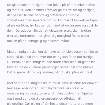
Strigletasken er designet med fokus på både funktionalitet
og æstetik. Den kommer i forskellige størrelser og designs,
der passer til dine behov og præferencer. Nogle
strigletasker har separate rum og lommer til forskellige typer
af plejeartikler, hvilket gør det nemt at organisere og adskille
dem. Derudover tilbyder strigletasker praktiske håndtag
eller skulderremme, der giver dig mulighed for at bære
tasken på en behagelig og bekvem måde.
Med en strigletaske kan du have alt dit plejeudstyr samlet ét
sted, så du altid ved, hvor det er, og kan finde det hurtigt.
Du behøver ikke længere lede rundt efter dine strigler eller
børster, da de vil være pænt organiseret i din strigletaske.
Dette sparer dig tid og besvær, når du skal pleje din hest.
Kort sagt er en strigletaske et must-have tilbehør for enhver
hesteejer eller rytter. Den tilbyder ikke kun praktisk
opbevaring og beskyttelse af dit plejeudstyr, men hjælper
også med at holde dig organiseret og effektiv i din
plejerutine. Gør plejen af din hests udstyr lettere og mere