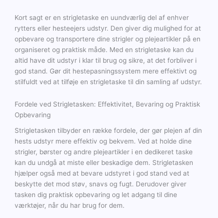
Kort sagt er en strigletaske en uundværlig del af enhver
rytters eller hesteejers udstyr. Den giver dig mulighed for at
opbevare og transportere dine strigler og plejeartikler på en
organiseret og praktisk måde. Med en strigletaske kan du
altid have dit udstyr i klar til brug og sikre, at det forbliver i
god stand. Gør dit hestepasningssystem mere effektivt og
stilfuldt ved at tilføje en strigletaske til din samling af udstyr.
Fordele ved Strigletasken: Effektivitet, Bevaring og Praktisk
Opbevaring
Strigletasken tilbyder en række fordele, der gør plejen af din
hests udstyr mere effektiv og bekvem. Ved at holde dine
strigler, børster og andre plejeartikler i en dedikeret taske
kan du undgå at miste eller beskadige dem. Strigletasken
hjælper også med at bevare udstyret i god stand ved at
beskytte det mod støv, snavs og fugt. Derudover giver
tasken dig praktisk opbevaring og let adgang til dine
værktøjer, når du har brug for dem.