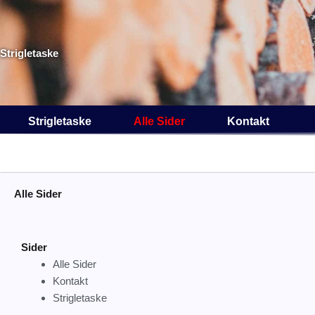
Gå
til
indholdet
Strigletaske
Strigletaske
Alle Sider
Kontakt
Alle Sider
Sider
Alle Sider
Kontakt
Strigletaske