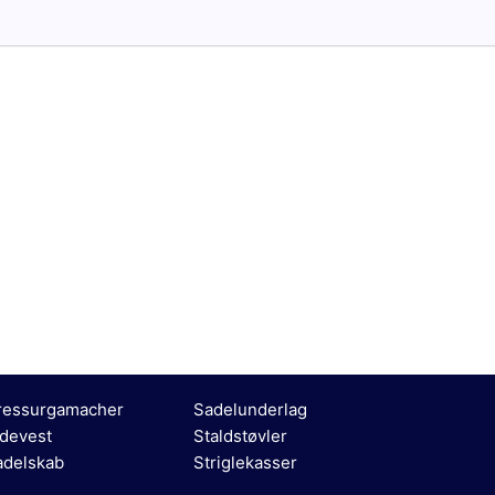
ressurgamacher
Sadelunderlag
idevest
Staldstøvler
adelskab
Striglekasser