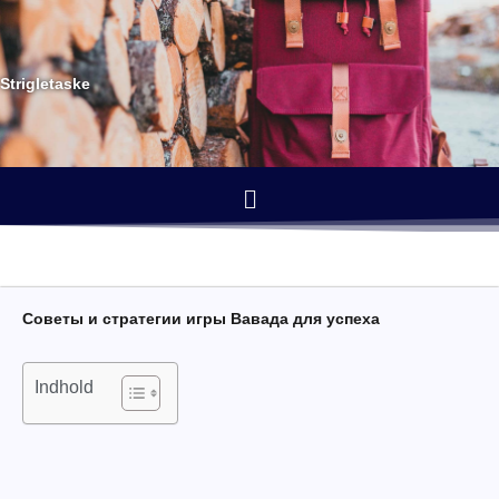
Gå
til
indholdet
Strigletaske
Menu
Советы и стратегии игры Вавада для успеха
Indhold