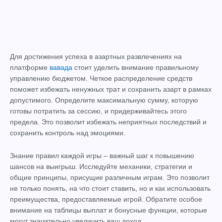
Для достижения успеха в азартных развлечениях на
платформе
вавада
стоит уделить внимание правильному
управлению бюджетом. Четкое распределение средств
поможет избежать ненужных трат и сохранить азарт в рамках
допустимого. Определите максимальную сумму, которую
готовы потратить за сессию, и придерживайтесь этого
предела. Это позволит избежать неприятных последствий и
сохранить контроль над эмоциями.
Знание правил каждой игры – важный шаг к повышению
шансов на выигрыш. Исследуйте механики, стратегии и
общие принципы, присущие различным играм. Это позволит
не только понять, на что стоит ставить, но и как использовать
преимущества, предоставляемые игрой. Обратите особое
внимание на таблицы выплат и бонусные функции, которые
могут значительно увеличить ваш доход.