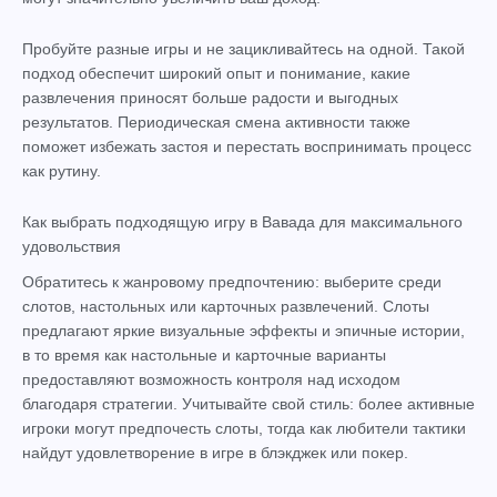
Пробуйте разные игры и не зацикливайтесь на одной. Такой
подход обеспечит широкий опыт и понимание, какие
развлечения приносят больше радости и выгодных
результатов. Периодическая смена активности также
поможет избежать застоя и перестать воспринимать процесс
как рутину.
Как выбрать подходящую игру в Вавада для максимального
удовольствия
Обратитесь к жанровому предпочтению: выберите среди
слотов, настольных или карточных развлечений. Слоты
предлагают яркие визуальные эффекты и эпичные истории,
в то время как настольные и карточные варианты
предоставляют возможность контроля над исходом
благодаря стратегии. Учитывайте свой стиль: более активные
игроки могут предпочесть слоты, тогда как любители тактики
найдут удовлетворение в игре в блэкджек или покер.